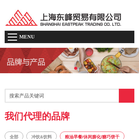
MENU
我们代理的品牌
全部
冲饮&饮料
粮油早餐/休闲膨化/糖巧饼干